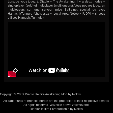
Lorsque vous jouez à Diablo – The Awakening, il y a deux modes –
singleplayer (solo) et multiplayer (multijoueurs). Vous pouvez jouez en
multijoueurs sur une serveur privé Battle.net spécial ou avec
Hamachi/Tunngle (choisissez « Local Area Network [UDP] » si vous
utilisez Hamachi/Tunngle).
Copyright © 2009 Diablo Hellfire Awakening Mod by Noktis
All trademarks referenced herein are the properties of their respective owners.
All rights reserved. Wszelkie prawa zastrzeżone.
Diablo/Hellfire Przebudzenie by Noktis.