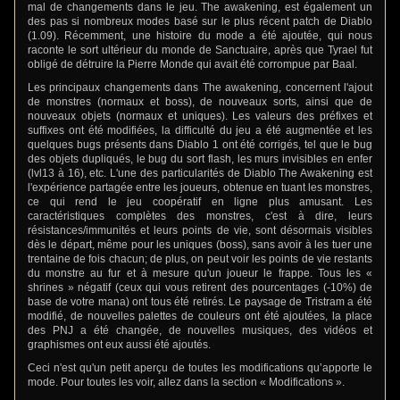
mal de changements dans le jeu. The awakening, est également un
des pas si nombreux modes basé sur le plus récent patch de Diablo
(1.09). Récemment, une histoire du mode a été ajoutée, qui nous
raconte le sort ultérieur du monde de Sanctuaire, après que Tyrael fut
obligé de détruire la Pierre Monde qui avait été corrompue par Baal.
Les principaux changements dans The awakening, concernent l'ajout
de monstres (normaux et boss), de nouveaux sorts, ainsi que de
nouveaux objets (normaux et uniques). Les valeurs des préfixes et
suffixes ont été modifiées, la difficulté du jeu a été augmentée et les
quelques bugs présents dans Diablo 1 ont été corrigés, tel que le bug
des objets dupliqués, le bug du sort flash, les murs invisibles en enfer
(lvl13 à 16), etc. L'une des particularités de Diablo The Awakening est
l'expérience partagée entre les joueurs, obtenue en tuant les monstres,
ce qui rend le jeu coopératif en ligne plus amusant. Les
caractéristiques complètes des monstres, c'est à dire, leurs
résistances/immunités et leurs points de vie, sont désormais visibles
dès le départ, même pour les uniques (boss), sans avoir à les tuer une
trentaine de fois chacun; de plus, on peut voir les points de vie restants
du monstre au fur et à mesure qu'un joueur le frappe. Tous les «
shrines » négatif (ceux qui vous retirent des pourcentages (-10%) de
base de votre mana) ont tous été retirés. Le paysage de Tristram a été
modifié, de nouvelles palettes de couleurs ont été ajoutées, la place
des PNJ a été changée, de nouvelles musiques, des vidéos et
graphismes ont eux aussi été ajoutés.
Ceci n'est qu'un petit aperçu de toutes les modifications qu’apporte le
mode. Pour toutes les voir, allez dans la section « Modifications ».