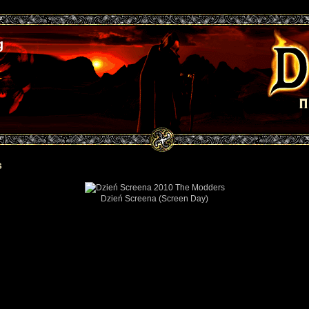
g
s
Dzień Screena (Screen Day)