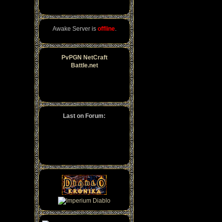
Awake Server is
offline
.
PvPGN NetCraft
Battle.net
Last on Forum: