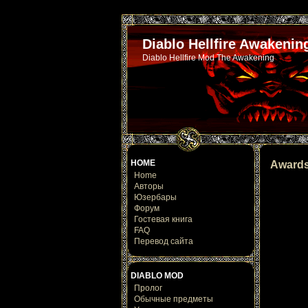
Diablo Hellfire Awakenin
Diablo Hellfire Mod The Awakening
HOME
Award
Home
Авторы
Юзербары
Форум
Гостевая книга
FAQ
Перевод сайта
DIABLO MOD
Пролог
Обычные предметы