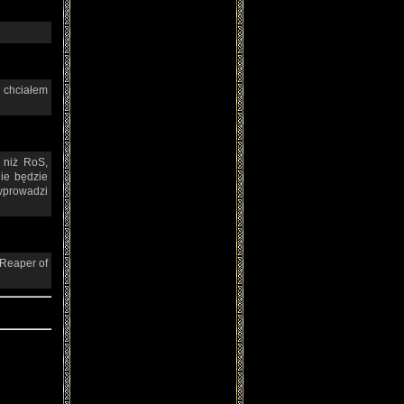
 chciałem
 niż RoS,
ie będzie
wprowadzi
 Reaper of