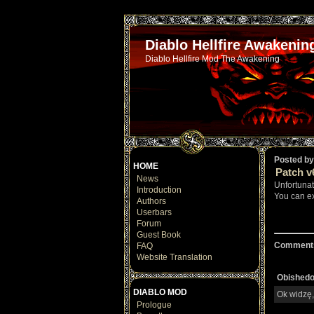
Diablo Hellfire Awakenin
Diablo Hellfire Mod The Awakening
Posted by
HOME
Patch v
News
Unfortunat
Introduction
You can ex
Authors
Userbars
Forum
Guest Book
Comment
FAQ
Website Translation
Obished
DIABLO MOD
Ok widzę, 
Prologue