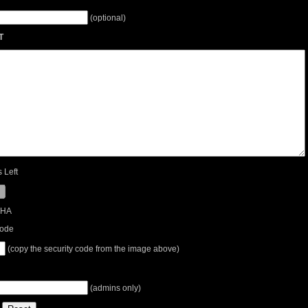
(optional)
T
 Left
Code
(copy the security code from the image above)
(admins only)