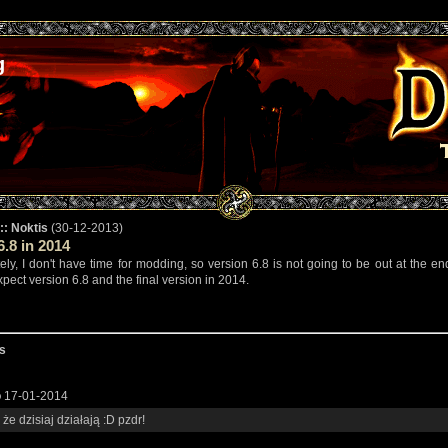
g
:: Noktis
(30-12-2013)
6.8 in 2014
ely, I don't have time for modding, so version 6.8 is not going to be out at the end
pect version 6.8 and the final version in 2014.
s
o
17-01-2014
że dzisiaj działają :D pzdr!