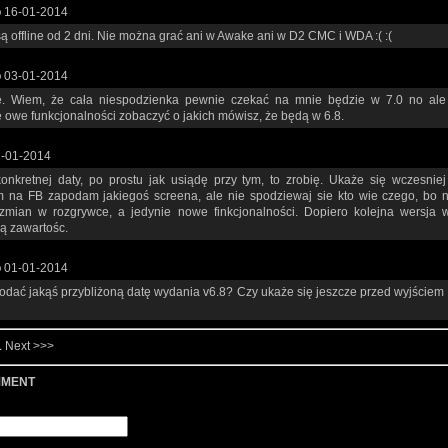
o
16-01-2014
ą offline od 2 dni. Nie można grać ani w Awake ani w D2 CMC i WDA :( :(
o
03-01-2014
e. Wiem, że cała niespodzienka pewnie czekać na mnie będzie w 7.0 no ale
e owe funkcjonalności zobaczyć o jakich mówisz, że będą w 6.8.
-01-2014
onkretnej daty, po prostu jak usiądę przy tym, to zrobię. Ukaże się wczesniej
 na FB zapodam jakiegoś screena, ale nie spodziewaj sie kto wie czego, bo n
zmian w rozgrywce, a jedynie nowe finkcjonalności. Dopiero kolejna wersja 
ą zawartośc.
o
01-01-2014
dać jakąś przybliżoną datę wydania v6.8? Czy ukaże się jeszcze przed wyjściem
1
Next >>>
MMENT