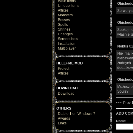
Base Items
Obished
Unique Items
Affixes
Serwery s
Monsters
Bosses
Obished
Spells
Shrines
Spokojni
Changes
właśnie t
Screenshots
Installation
Noktis
02
Multiplayer
Nie ma k
niebawem
żadnych 
HELLFIRE MOD
dodatkow
Project
Affixes
Obished
Możesz po
DOWNLOAD
Souls?
Download
<<< Prev
OTHERS
ADD CO
Diablo 1 on Windows 7
Awards
Name
Links