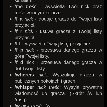
kanałem.
/me
treść
- wyświetla Twój nick oraz
treść w innym kolorze.
/f a
nick
- dodaje gracza do Twojej listy
przyjaciół.
/f r
nick
- usuwa gracza z Twojej listy
przyjaciół.
/f l
- wyświetla Twoją listę przyjaciół.
/f p
nick
- przesuwa danego gracza w
górę Twojej listy.
/f d
nick - przesuwa danego gracza w
dół Twojej listy.
/whereis
nick
: Wyszukuje gracza w
publicznych pokojach i grach.
/whisper
nick treść
: Wysyła prywatna
wiadomość do gracza. (Skrót: /w lub
/msg).
/w
nick treść
: j/w.