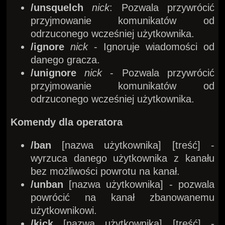
/unsquelch
nick
: Pozwala przywrócić
przyjmowanie komunikatów od
odrzuconego wcześniej użytkownika.
/ignore
nick
- Ignoruje wiadomości od
danego gracza.
/unignore
nick
- Pozwala przywrócić
przyjmowanie komunikatów od
odrzuconego wcześniej użytkownika.
Komendy dla operatora
/ban
[nazwa użytkownika] [treść] -
wyrzuca danego użytkownika z kanału
bez możliwości powrotu na kanał.
/unban
[nazwa użytkownika] - pozwala
powrócić na kanał zbanowanemu
użytkownikowi.
/kick
[nazwa użytkownika] [treść] -