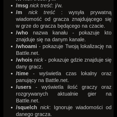
/msg
nick treść
: j/w.
/m
nick treść
: wysyła prywatną
wiadomość od gracza znajdującego się
w grze do gracza będącego na czacie.
/who
nazwa kanału - pokazuje kto
znajduje się na danym kanale.
/whoami
- pokazuje Twoją lokalizację na
Battle.net.
/whois
nick
- pokazuje gdzie znajduje się
dany gracz.
/time
- wyświetla czas lokalny oraz
panujący na Battle.net.
/users
- wyświetla ilość graczy oraz
rozgrywanych aktualnie gier na
Battle.net.
/squelch
nick
: Ignoruje wiadomości od
danego gracza.