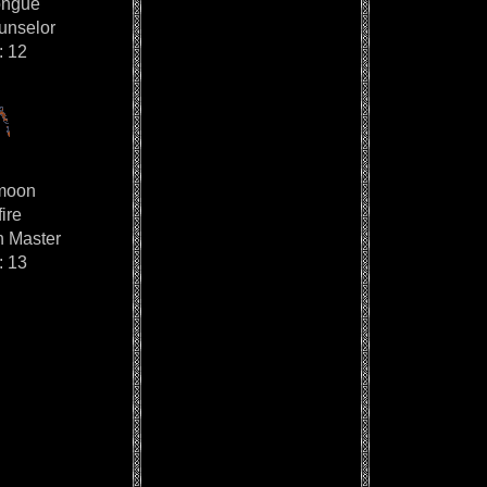
ongue
unselor
: 12
moon
ire
n Master
: 13