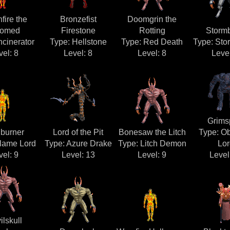
fire the
Bronzefist
Doomgrin the
omed
Firestone
Rotting
Storm
ncinerator
Type: Hellstone
Type: Red Death
Type: Sto
vel: 8
Level: 8
Level: 8
Level
Grims
burner
Lord of the Pit
Bonesaw the Litch
Type: Ob
Flame Lord
Type: Azure Drake
Type: Litch Demon
Lor
vel: 9
Level: 13
Level: 9
Level
ilskull