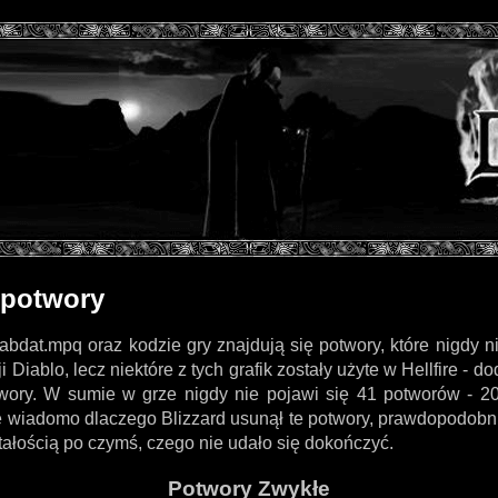
 potwory
bdat.mpq oraz kodzie gry znajdują się potwory, które nigdy ni
ji Diablo, lecz niektóre z tych grafik zostały użyte w Hellfire - d
wory. W sumie w grze nigdy nie pojawi się 41 potworów - 20
e wiadomo dlaczego Blizzard usunął te potwory, prawdopodobni
ałością po czymś, czego nie udało się dokończyć.
Potwory Zwykłe