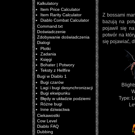
Kalkulatory
Item Price Calculator
Z bossami mamy
Item Rarity Calculator
Diablo Combat Calculator
bazują na pot
Command.txt
pojawił się n
Doświadczenie
potwór na któ
Zdobywanie doświadczenia
się pojawiać, d
Dialogi
Plotki
Zadania
Księgi
Bohater | Potwory
Teksty z Hellfire
Bugi w Diablo 1
Bugi czarów
Blight
Lagi i bugi desynchronizacji
W
Bugi ekwipunku
Type: L
Błędy w układzie podziemi
Różne bugi
Le
Inne dziwactwa
Ciekawostki
Cow Level
Diablo FAQ
Dubbing