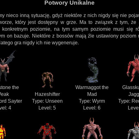
Potwory Unikalne
 nieco inną sytuację, gdyż niektóre z nich nigdy się nie pojaw
worze, który jest dostępny w grze. Ma to związek z tym, że
a konkretnym poziomie, na tym samym poziomie musi się r
rym on bazuje. Niektóre z bossów mają źle ustawiony poziom 
latego gra nigdy ich nie wygeneruje.
stone the
Warmaggot the
Glassku
eak
Hazeshifter
Mad
Jag
ord Sayter
Type: Unseen
Type: Wyrm
Type: Re
vel: 4
Level: 5
Level: 6
Level