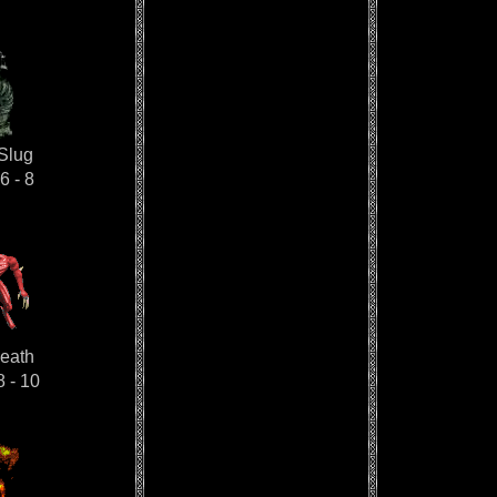
Slug
6 - 8
eath
8 - 10