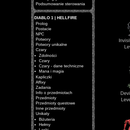
Podsumowanie sterowania
DIABLO 1 | HELLFIRE
Prolog
Postacie
NPC
Potwory
Invis
Potwory unikalne
Le
Czary
Zdolności
Czary
Czary - dane techniczne
Mana i magia
Kapliczki
Affixy
Zadania
Info o przedmiotach
Devi
Przedmioty
Leve
Przedmioty questowe
Inne przedmioty
Unikaty
Biżuteria
Hełmy
Laski