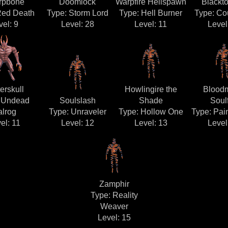
rpbone
Doomlock
Warpfire Hellspawn
Blackt
Red Death
Type: Storm Lord
Type: Hell Burner
Type: Co
vel: 9
Level: 28
Level: 11
Level
erskull
Howlingire the
Blood
 Undead
Soulslash
Shade
Soulf
alrog
Type: Unraveler
Type: Hollow One
Type: Pai
el: 11
Level: 12
Level: 13
Level
Zamphir
Type: Reality
Weaver
Level: 15