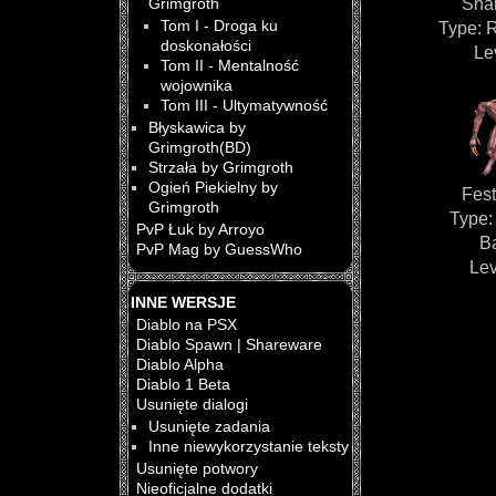
Sha
Grimgroth
Tom I - Droga ku
Type: 
doskonałości
Le
Tom II - Mentalność
wojownika
Tom III - Ultymatywność
Błyskawica by
Grimgroth(BD)
Strzała by Grimgroth
Ogień Piekielny by
Fest
Grimgroth
Type:
PvP Łuk by Arroyo
B
PvP Mag by GuessWho
Lev
INNE WERSJE
Diablo na PSX
Diablo Spawn | Shareware
Diablo Alpha
Diablo 1 Beta
Usunięte dialogi
Usunięte zadania
Inne niewykorzystanie teksty
Usunięte potwory
Nieoficjalne dodatki