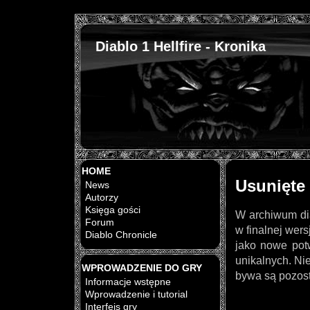
Diablo 1 Hellfire - Kronika
HOME
Usunięte
News
Autorzy
Księga gości
W archiwum dia
Forum
w finalnej wers
Diablo Chronicle
jako nowe pot
unikalnych. Ni
WPROWADZENIE DO GRY
bywa są pozost
Informacje wstępne
Wprowadzenie i tutorial
Interfejs gry