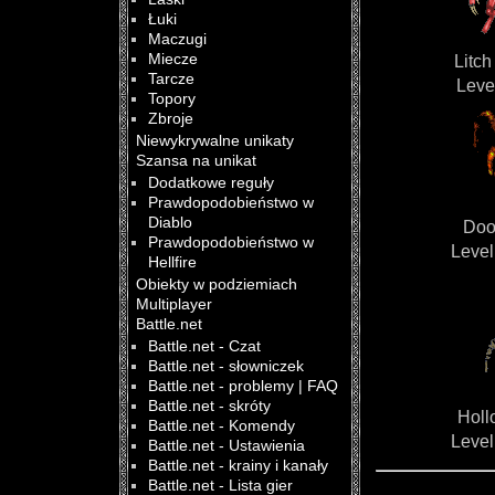
Łuki
Maczugi
Miecze
Litc
Tarcze
Level
Topory
Zbroje
Niewykrywalne unikaty
Szansa na unikat
Dodatkowe reguły
Prawdopodobieństwo w
Diablo
Doo
Prawdopodobieństwo w
Level
Hellfire
Obiekty w podziemiach
Multiplayer
Battle.net
Battle.net - Czat
Battle.net - słowniczek
Battle.net - problemy | FAQ
Battle.net - skróty
Holl
Battle.net - Komendy
Level
Battle.net - Ustawienia
Battle.net - krainy i kanały
Battle.net - Lista gier