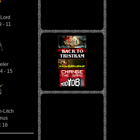
 Lord
9 - 11
eler
4 - 15
-Litch
gnus
: 16