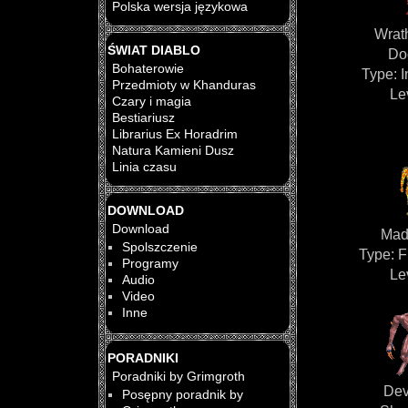
Polska wersja językowa
Wrath
ŚWIAT DIABLO
Do
Bohaterowie
Type: I
Przedmioty w Khanduras
Le
Czary i magia
Bestiariusz
Librarius Ex Horadrim
Natura Kamieni Dusz
Linia czasu
DOWNLOAD
Download
Mad
Spolszczenie
Type: 
Programy
Le
Audio
Video
Inne
PORADNIKI
Poradniki by Grimgroth
Dev
Posępny poradnik by