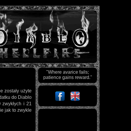
"Where avarice fails;
patience gains reward."
e zostały użyte
odatku do Diablo
 zwykłych i 21
e jak to zwykle