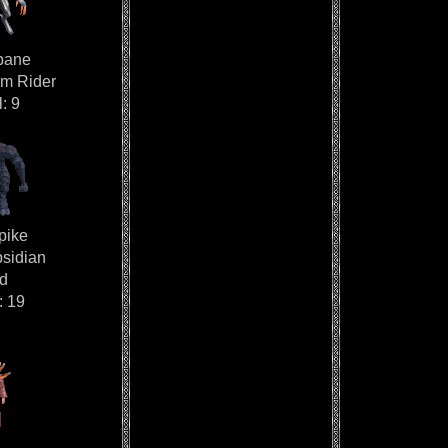
bane
rm Rider
: 9
pike
sidian
d
: 19