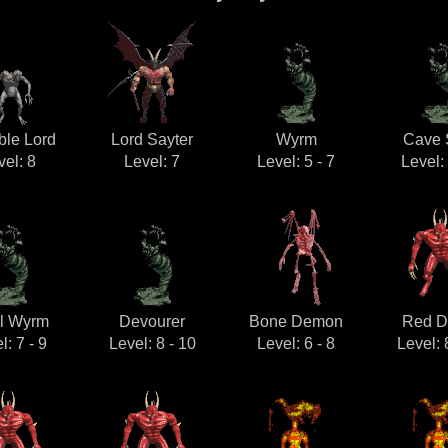
ible Lord
Lord Sayter
Wyrm
Cave 
vel: 8
Level: 7
Level: 5 - 7
Level: 
l Wyrm
Devourer
Bone Demon
Red D
l: 7 - 9
Level: 8 - 10
Level: 6 - 8
Level: 