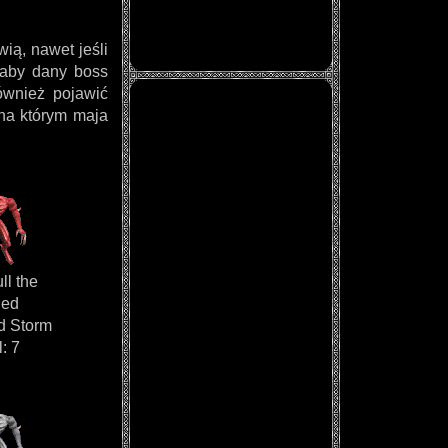
ią, nawet jeśli
 aby dany boss
ównież pojawić
na którym maja
ll the
ged
d Storm
: 7